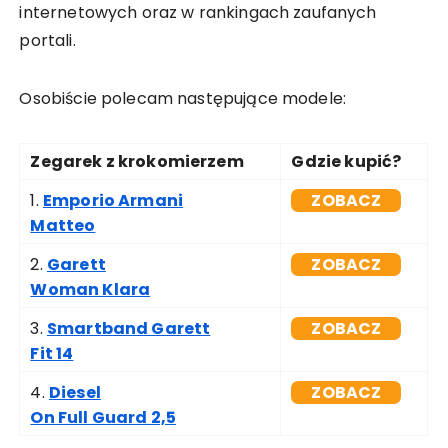
internetowych oraz w rankingach zaufanych
portali.
Osobiście polecam następujące modele:
Zegarek z krokomierzem
Gdzie kupić?
1.
Emporio Armani
ZOBACZ
Matteo
2.
Garett
ZOBACZ
Woman Klara
3.
Smartband Garett
ZOBACZ
Fit 14
4.
Diesel
ZOBACZ
On Full Guard 2,5