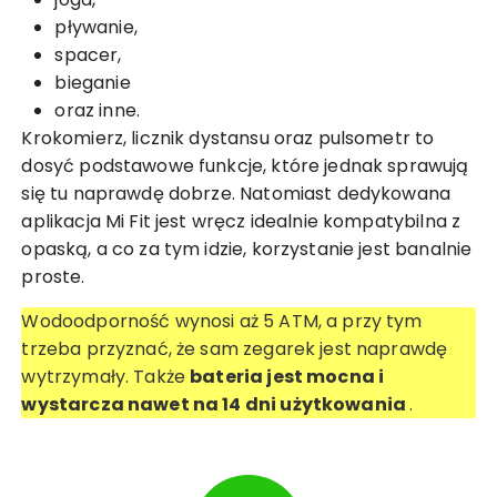
pływanie,
spacer,
bieganie
oraz inne.
Krokomierz, licznik dystansu oraz pulsometr to
dosyć podstawowe funkcje, które jednak sprawują
się tu naprawdę dobrze. Natomiast dedykowana
aplikacja Mi Fit jest wręcz idealnie kompatybilna z
opaską, a co za tym idzie, korzystanie jest banalnie
proste.
Wodoodporność wynosi aż 5 ATM, a przy tym
trzeba przyznać, że sam zegarek jest naprawdę
wytrzymały. Także
bateria jest mocna i
wystarcza nawet na 14 dni użytkowania
.