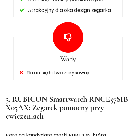
Atrakcyjny dla oka design zegarka
Wady
Ekran się łatwo zarysowuje
3. RUBICON Smartwatch RNCE57SIB
X05AX: Zegarek pomocny przy
ćwiczeniach
Pora na kandydata marki RUBICON, która