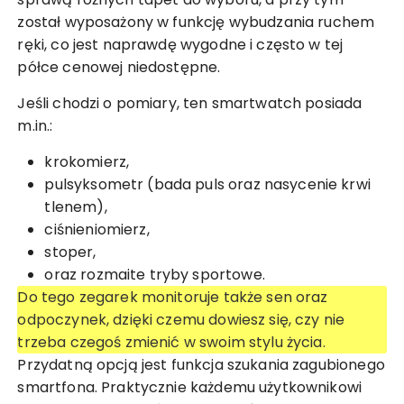
został wyposażony w funkcję wybudzania ruchem
ręki, co jest naprawdę wygodne i często w tej
półce cenowej niedostępne.
Jeśli chodzi o pomiary, ten smartwatch posiada
m.in.:
krokomierz,
pulsyksometr (bada puls oraz nasycenie krwi
tlenem),
ciśnieniomierz,
stoper,
oraz rozmaite tryby sportowe.
Do tego zegarek monitoruje także sen oraz
odpoczynek, dzięki czemu dowiesz się, czy nie
trzeba czegoś zmienić w swoim stylu życia.
Przydatną opcją jest funkcja szukania zagubionego
smartfona. Praktycznie każdemu użytkownikowi