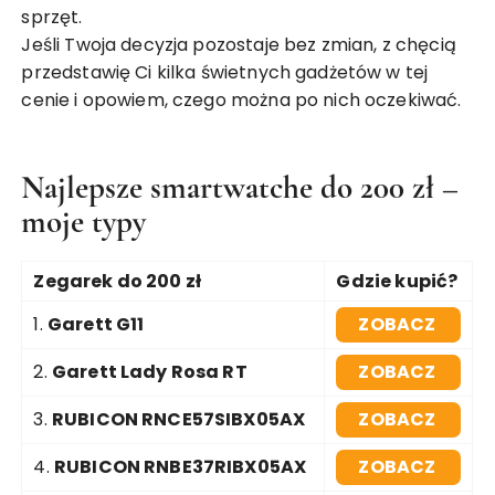
sprzęt.
Jeśli Twoja decyzja pozostaje bez zmian, z chęcią
przedstawię Ci kilka świetnych gadżetów w tej
cenie i opowiem, czego można po nich oczekiwać.
Najlepsze smartwatche do 200 zł –
moje typy
Zegarek do 200 zł
Gdzie kupić?
1.
Garett G11
ZOBACZ
2.
Garett Lady Rosa RT
ZOBACZ
3.
RUBICON RNCE57SIBX05AX
ZOBACZ
4.
RUBICON RNBE37RIBX05AX
ZOBACZ