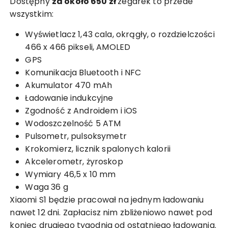
Dostępny
za około 650 zł
zegarek to przede
wszystkim:
Wyświetlacz 1,43 cala, okrągły, o rozdzielczości
466 x 466 pikseli, AMOLED
GPS
Komunikacja Bluetooth i NFC
Akumulator 470 mAh
Ładowanie indukcyjne
Zgodność z Androidem i iOS
Wodoszczelność 5 ATM
Pulsometr, pulsoksymetr
Krokomierz, licznik spalonych kalorii
Akcelerometr, żyroskop
Wymiary 46,5 x 10 mm
Waga 36 g
Xiaomi S1 będzie pracował na jednym ładowaniu
nawet 12 dni. Zapłacisz nim zbliżeniowo nawet pod
koniec drugiego tygodnia od ostatniego ładowania.