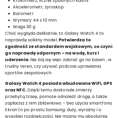
Krokomierz, licznik spalonych kalorii
Akcelerometr, żyroskop
Barometr
Wymiary 44 x 10 mm
Waga 30 g
Choć wygląda delikatnie, to Galaxy Watch 4 to
naprawdę solidny model.
Potwierdza to
zgodność ze standardem wojskowym, co czyni
go naprawdę odpornym – na wodę, kurz i
uderzenia.
Nie bój się więc zabrać go
na basen
, w
trudny teren, czy używać podczas uprawiania
sportów zespołowych.
Galaxy Watch 4 posiada wbudowane WiFi, GPS
oraz NFC.
Dzięki temu doskonale zmierzy
przebytą trasę, pomoże odnaleźć drogę, a także
zapłacisz z nim zbliżeniowo – bez użycia smartfona.
Ekran to po prostu Samsung: duży, wyraźny i o
wysokiej rozdzielczości. Nie można mu absolutnie