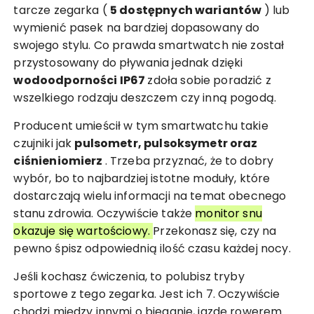
tarcze zegarka (
5 dostępnych wariantów
) lub
wymienić pasek na bardziej dopasowany do
swojego stylu. Co prawda smartwatch nie został
przystosowany do pływania jednak dzięki
wodoodporności IP67
zdoła sobie poradzić z
wszelkiego rodzaju deszczem czy inną pogodą.
Producent umieścił w tym smartwatchu takie
czujniki jak
pulsometr, pulsoksymetr oraz
ciśnieniomierz
. Trzeba przyznać, że to dobry
wybór, bo to najbardziej istotne moduły, które
dostarczają wielu informacji na temat obecnego
stanu zdrowia. Oczywiście także
monitor snu
okazuje się wartościowy.
Przekonasz się, czy na
pewno śpisz odpowiednią ilość czasu każdej nocy.
Jeśli kochasz ćwiczenia, to polubisz tryby
sportowe z tego zegarka. Jest ich 7. Oczywiście
chodzi między innymi o bieganie, jazdę rowerem