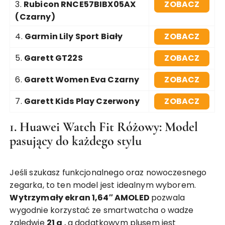
3.
Rubicon RNCE57BIBX05AX
ZOBACZ
(Czarny)
4.
Garmin Lily Sport Biały
ZOBACZ
5.
Garett GT22S
ZOBACZ
6.
Garett Women Eva Czarny
ZOBACZ
7.
Garett Kids Play Czerwony
ZOBACZ
1. Huawei Watch Fit Różowy: Model
pasujący do każdego stylu
Jeśli szukasz funkcjonalnego oraz nowoczesnego
zegarka, to ten model jest idealnym wyborem.
Wytrzymały ekran 1,64″ AMOLED
pozwala
wygodnie korzystać ze smartwatcha o wadze
zaledwie
21 g
, a dodatkowym plusem jest