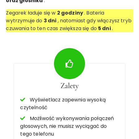
oraz głośnika
.
Zegarek ładuje się w
2 godziny
. Bateria
wytrzymuje do
3 dni
, natomiast gdy włączysz tryb
czuwania to ten czas zwiększa się do
5 dni
.
Zalety
Wyświetlacz zapewnia wysoką
czytelność
Możliwość wykonywania połączeń
głosowych, nie musisz wyciągać do
tego telefonu