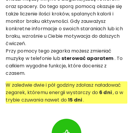
oraz spacery. Do tego sporą pomocą okazuje się
także liczenie ilości kroków, spalanych kalorii i
monitor braku aktywności. Gdy zauważysz
konkretne informacje o swoich staraniach lub ich
braku, wzrośnie u Ciebie motywacja do dalszych
ćwiczeń.
Przy pomocy tego zegarka możesz zmieniać
muzykę w telefonie lub
sterować aparatem
. To
całkiem wygodne funkcje, które docenisz z
czasem.
W zaledwie dwie i pół godziny zdołasz naładować
zegarek, któremu energii wystarczy do
6 dni
, a w
trybie czuwania nawet do
15 dni
.