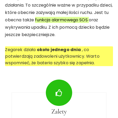
działania. To szczególnie ważne w przypadku dzieci,
które obecnie zażywają małej ilości ruchu. Jest tu
obecna także
funkcja alarmowego SOS
oraz
wykrywania upadku. Z ich pomocą dziecko będzie
jeszcze bezpieczniejsze.
Zegarek działa
około jednego dnia
, co
potwierdzają zadowoleni użytkownicy. Warto
wspomnieć, że bateria szybko się zapełnia.
Zalety