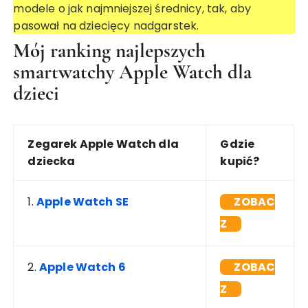
modele o jak najmniejszej średnicy, tak, aby
pasował na dziecięcy nadgarstek.
Mój ranking najlepszych
smartwatchy Apple Watch dla
dzieci
Zegarek Apple Watch dla
Gdzie
dziecka
kupić?
1.
Apple Watch SE
ZOBAC
Z
2.
Apple Watch 6
ZOBAC
Z