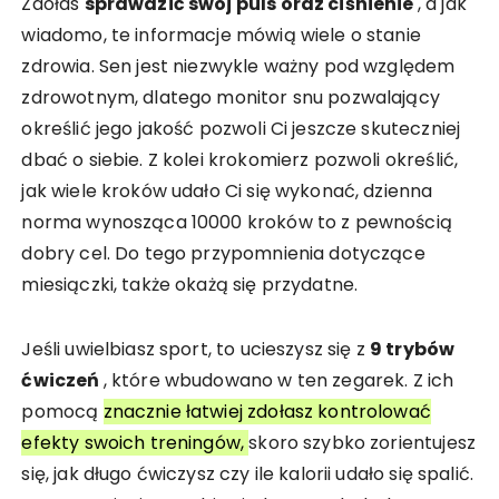
Zdołas
sprawdzić swój puls oraz ciśnienie
, a jak
wiadomo, te informacje mówią wiele o stanie
zdrowia. Sen jest niezwykle ważny pod względem
zdrowotnym, dlatego monitor snu pozwalający
określić jego jakość pozwoli Ci jeszcze skuteczniej
dbać o siebie. Z kolei krokomierz pozwoli określić,
jak wiele kroków udało Ci się wykonać, dzienna
norma wynosząca 10000 kroków to z pewnością
dobry cel. Do tego przypomnienia dotyczące
miesiączki, także okażą się przydatne.
Jeśli uwielbiasz sport, to ucieszysz się z
9 trybów
ćwiczeń
, które wbudowano w ten zegarek. Z ich
pomocą
znacznie łatwiej zdołasz kontrolować
efekty swoich treningów,
skoro szybko zorientujesz
się, jak długo ćwiczysz czy ile kalorii udało się spalić.