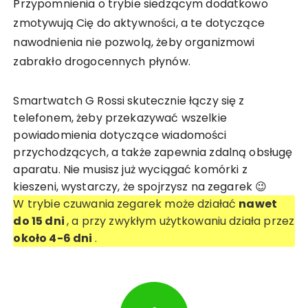
Przypomnienia o trybie siedzącym dodatkowo
zmotywują Cię do aktywności, a te dotyczące
nawodnienia nie pozwolą, żeby organizmowi
zabrakło drogocennych płynów.
Smartwatch G Rossi skutecznie łączy się z
telefonem, żeby przekazywać wszelkie
powiadomienia dotyczące wiadomości
przychodzących, a także zapewnia zdalną obsługę
aparatu. Nie musisz już wyciągać komórki z
kieszeni, wystarczy, że spojrzysz na zegarek 😉
W trybie czuwania zegarek może działać
nawet
do 15 dni
, a przy zwykłym użytkowaniu działa przez
około 4-6 dni
.