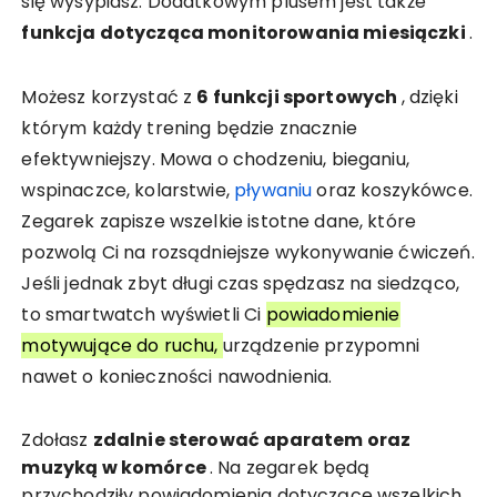
się wysypiasz. Dodatkowym plusem jest także
funkcja dotycząca monitorowania miesiączki
.
Możesz korzystać z
6 funkcji sportowych
, dzięki
którym każdy trening będzie znacznie
efektywniejszy. Mowa o chodzeniu, bieganiu,
wspinaczce, kolarstwie,
pływaniu
oraz koszykówce.
Zegarek zapisze wszelkie istotne dane, które
pozwolą Ci na rozsądniejsze wykonywanie ćwiczeń.
Jeśli jednak zbyt długi czas spędzasz na siedząco,
to smartwatch wyświetli Ci
powiadomienie
motywujące do ruchu,
urządzenie przypomni
nawet o konieczności nawodnienia.
Zdołasz
zdalnie sterować aparatem oraz
muzyką w komórce
. Na zegarek będą
przychodziły powiadomienia dotyczące wszelkich