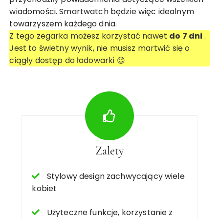
wiadomości. Smartwatch będzie więc idealnym
towarzyszem każdego dnia.
Z tego zegarka możesz korzystać nawet
do 7 dni
.
Jest to świetny wynik, nie musisz martwić się o
ciągły dostęp do ładowarki 😉
Zalety
Stylowy design zachwycający wiele
kobiet
Użyteczne funkcje, korzystanie z