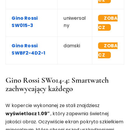
Gino Rossi
uniwersal
ZOBA
SW015-3
ny
CZ
Gino Rossi
damski
ZOBA
SWBF2-4D2-1
CZ
Gino Rossi SW014-4: Smartwatch
zachwycający każdego
W kopercie wykonanej ze stali znajdziesz
wyświetlacz 1.09″
, który zapewnia świetnej
jakości obraz. Oczywiście ekran pokryto szkiełkiem
mineralnym, które chroni przed uszkodzeniami.