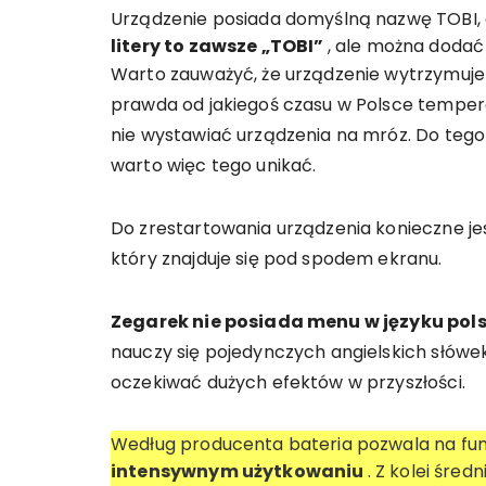
Urządzenie posiada domyślną nazwę TOBI, 
litery to zawsze „TOBI”
, ale można dodać 
Warto zauważyć, że urządzenie wytrzymuj
prawda od jakiegoś czasu w Polsce temperat
nie wystawiać urządzenia na mróz. Do tego
warto więc tego unikać.
Do zrestartowania urządzenia konieczne je
który znajduje się pod spodem ekranu.
Zegarek nie posiada menu w języku pol
nauczy się pojedynczych angielskich słówe
oczekiwać dużych efektów w przyszłości.
Według producenta bateria pozwala na fu
intensywnym użytkowaniu
. Z kolei śre