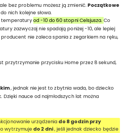
ale bez problemu możesz ją zmienić.
Początkowe
do nich kolejne słowa.
e temperatury
od -10 do 60 stopni Celsjusza.
Co
ury zazwyczaj nie spadają poniżej -10, ale lepiej
 producent nie zaleca spania z zegarkiem na ręku,
st przytrzymanie przycisku Home przez 8 sekund,
skim
, jednak nie jest to zbytnia wada, bo dziecko
k. Dzięki nauce od najmłodszych lat można
nkcjonowanie urządzenia
do 8 godzin przy
dnio wytrzymuje
do 2 dni
, jeśli jednak dziecko będzie