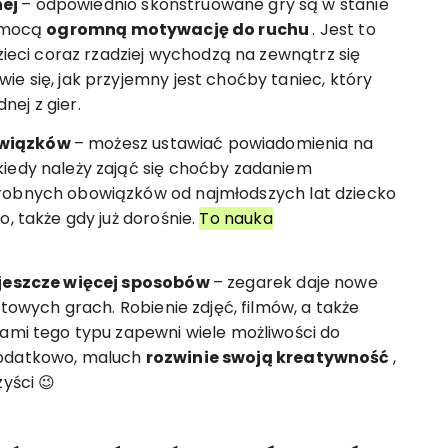
nej
– odpowiednio skonstruowane gry są w stanie
pomocą
ogromną motywację do ruchu
. Jest to
dzieci coraz rzadziej wychodzą na zewnątrz się
e się, jak przyjemny jest choćby taniec, który
ej z gier.
owiązków
– możesz ustawiać powiadomienia na
iedy należy zająć się choćby zadaniem
robnych obowiązków od najmłodszych lat dziecko
, także gdy już dorośnie.
To nauka
a jeszcze więcej sposobów
– zegarek daje nowe
otowych grach. Robienie zdjęć, filmów, a także
iami tego typu zapewni wiele możliwości do
Dodatkowo, maluch
rozwinie swoją kreatywność
,
yści 😉