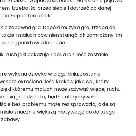
ie znaleźć i złapać jakiś obiekt. Na ekranie pojawia
em, trzeba iść przed siebie i dotrzeć do danej
cia złapać ten obiekt.
wykle zabawna gra. Dopóki muzyka gra, trzeba do
a także i maluch powinien stanąć jak zamrożony. Im
ym więcej punktów zdobędzie.
 ruch jaki pokazuje Tobi, a ich ilość zostanie
tóre wykona dziecko w ciągu dnia, zostanie
skaże określoną ilość kroków jako cel, który
dzięki któremu maluch może zażywać więcej ruchu.
kie osiągnie dziecko, będzie otrzymywało
iście bez problemu może też sprawdzić, jakie są
e miało znacznie większą motywację do dalszego
i zabawy.