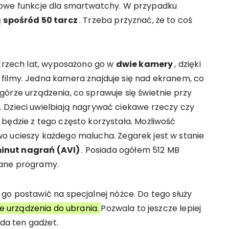
powe funkcje dla smartwatchy. W przypadku
ą
spośród 50 tarcz
. Trzeba przyznać, że to coś
 trzech lat, wyposażono go w
dwie kamery
, dzięki
filmy. Jedna kamera znajduje się nad ekranem, co
na górze urządzenia, co sprawuje się świetnie przy
 Dzieci uwielbiają nagrywać ciekawe rzeczy czy
będzie z tego często korzystała. Możliwość
o ucieszy każdego malucha. Zegarek jest w stanie
minut nagrań (AVI)
. Posiada ogółem 512 MB
wane programy.
go postawić na specjalnej nóżce. Do tego służy
e urządzenia do ubrania.
Pozwala to jeszcze lepiej
ada ten gadżet.