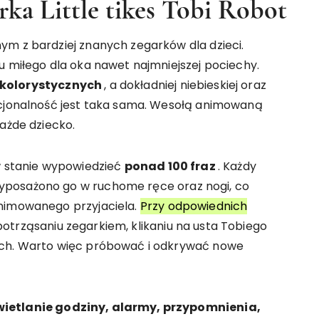
ka Little tikes Tobi Robot
ym z bardziej znanych zegarków dla dzieci.
u miłego dla oka nawet najmniejszej pociechy.
 kolorystycznych
, a dokładniej niebieskiej oraz
kcjonalność jest taka sama. Wesołą animowaną
każde dziecko.
 w stanie wypowiedzieć
ponad 100 fraz
. Każdy
yposażono go w ruchome ręce oraz nogi, co
animowanego przyjaciela.
Przy odpowiednich
trząsaniu zegarkiem, klikaniu na usta Tobiego
ych. Warto więc próbować i odkrywać nowe
ietlanie godziny, alarmy, przypomnienia,