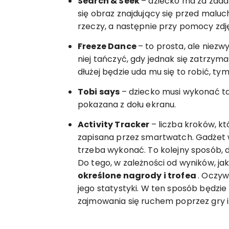
Search & Seek
– dziecko ma za zadan
się obraz znajdujący się przed maluch
rzeczy, a następnie przy pomocy zdję
Freeze Dance
– to prosta, ale niez
niej tańczyć, gdy jednak się zatrzym
dłużej będzie uda mu się to robić, t
Tobi says
– dziecko musi wykonać taki
pokazana z dołu ekranu.
Activity Tracker
– liczba kroków, k
zapisana przez smartwatch. Gadżet w
trzeba wykonać. To kolejny sposób, 
Do tego, w zależności od wyników, ja
określone nagrody i trofea
. Oczyw
jego statystyki. W ten sposób będzi
zajmowania się ruchem poprzez gry 