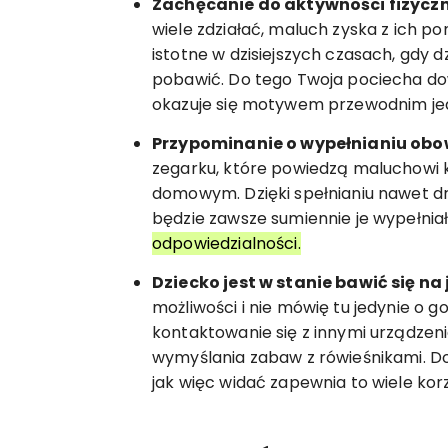
Zachęcanie do aktywności fizycz
wiele zdziałać, maluch zyska z ich 
istotne w dzisiejszych czasach, gdy 
pobawić. Do tego Twoja pociecha dowi
okazuje się motywem przewodnim jedn
Przypominanie o wypełnianiu ob
zegarku, które powiedzą maluchowi k
domowym. Dzięki spełnianiu nawet d
będzie zawsze sumiennie je wypełniało
odpowiedzialności.
Dziecko jest w stanie bawić się n
możliwości i nie mówię tu jedynie o g
kontaktowanie się z innymi urządzen
wymyślania zabaw z rówieśnikami. 
jak więc widać zapewnia to wiele korz