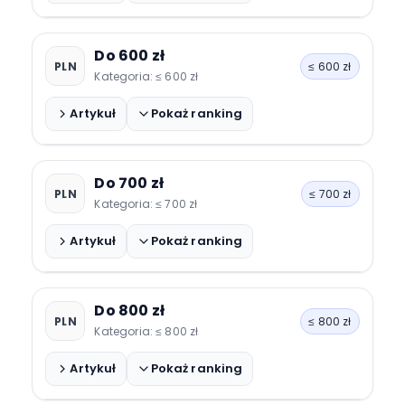
Redmi Watch 3 Active
Do 600 zł
PLN
≤ 600 zł
Amazfit Bip 3 Pro
Kategoria: ≤ 600 zł
Realme Watch 2 Pro
Artykuł
Pokaż ranking
Xiaomi Watch S1 Active (promo)
Do 700 zł
PLN
≤ 700 zł
Samsung Galaxy Fit3
Kategoria: ≤ 700 zł
Withings Move
Artykuł
Pokaż ranking
Amazfit GTS 2 Mini New
Do 800 zł
PLN
≤ 800 zł
Huawei Watch Fit
Kategoria: ≤ 800 zł
Artykuł
Pokaż ranking