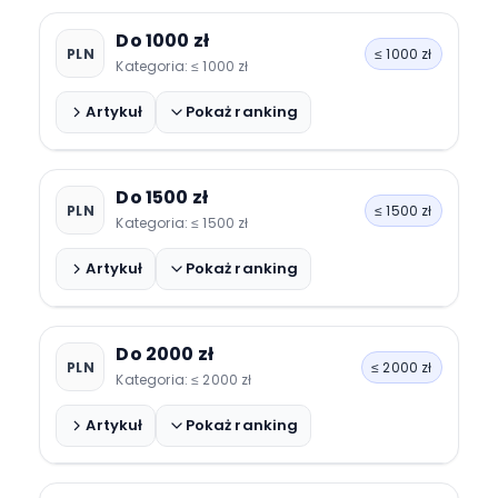
Amazfit GTR Mini
Do 1000 zł
PLN
≤ 1000 zł
Garmin Forerunner 45 (promo)
Kategoria: ≤ 1000 zł
Artykuł
Pokaż ranking
Samsung Galaxy Watch4
Do 1500 zł
PLN
≤ 1500 zł
Huawei Watch GT 3 SE
Kategoria: ≤ 1500 zł
Polar Unite
Artykuł
Pokaż ranking
Garmin Venu Sq 2
Do 2000 zł
PLN
≤ 2000 zł
Amazfit GTR 4
Kategoria: ≤ 2000 zł
Artykuł
Pokaż ranking
Garmin Forerunner 255