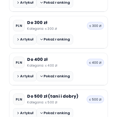
Xiaomi Mi Band 5
Artykuł
Pokaż ranking
Huawei Watch Fit Special Edition
Do 300 zł
PLN
≤ 300 zł
Samsung Galaxy Fit 3
Kategoria: ≤ 300 zł
Garett Kids 4G Mini
Artykuł
Pokaż ranking
Haylou Solar
Do 400 zł
PLN
≤ 400 zł
Manta Kevin
Kategoria: ≤ 400 zł
Rubicon RNCF37
Artykuł
Pokaż ranking
Huawei Band 9
Do 500 zł (tani i dobry)
PLN
≤ 500 zł
Amazfit Bip U Pro
Kategoria: ≤ 500 zł
Xiaomi Smart Band 8
Artykuł
Pokaż ranking