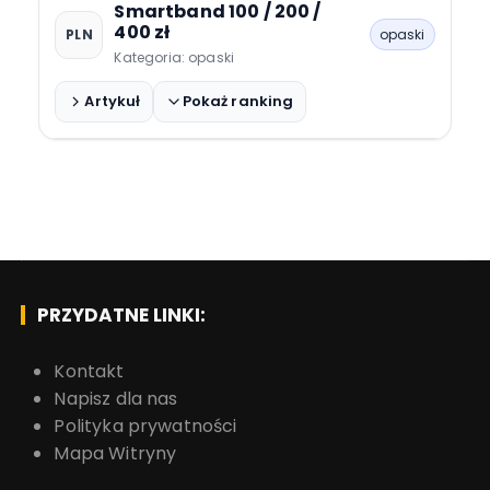
Smartband 100 / 200 /
400 zł
PLN
Huawei Watch 4
opaski
Kategoria: opaski
Artykuł
Pokaż ranking
Xiaomi Smart Band 8
Samsung Galaxy Fit3
Honor Band 7
PRZYDATNE LINKI:
Kontakt
Napisz dla nas
Polityka prywatności
Mapa Witryny