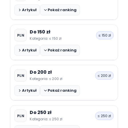
Artykuł
Pokaż ranking
Forever ForeVive Lite SB-315
Do 150 zł
PLN
≤ 150 zł
Forever iGO JW-150
Kategoria: ≤ 150 zł
Artykuł
Pokaż ranking
Forever ForeVive SB-320
Do 200 zł
PLN
≤ 200 zł
Haylou LS05 Solar
Kategoria: ≤ 200 zł
BEMI CID
Artykuł
Pokaż ranking
Garett G11
Do 250 zł
PLN
≤ 250 zł
RUBICON RNCE57SIBX05AX
Kategoria: ≤ 250 zł