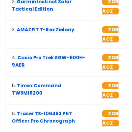
2.
Garmin Instinct Solar
ZOB
Tactical Edition
ACZ
3.
AMAZFIT T-Rex Zielony
ZOB
ACZ
4.
Casio Pro Trek SGW-600H-
ZOB
9AER
ACZ
5.
Timex Command
ZOB
TW5M18200
ACZ
6.
Traser TS-109463 P67
ZOB
Officer Pro Chronograph
ACZ