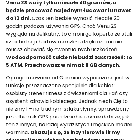
Venu 2S waży tylko niecałe 40 gramów, a
będzie pracować na jednym ładowaniu nawet
do 10 dni.
Czas ten będzie wynosić niecałe 20
godzin podczas używania GPS. Choć Venu 2S
wygląda na delikatny, to chroni go koperta ze stali
szlachetnej i hartowane szkło, dzięki czemu nie
musisz obawiać się ewentualnych uszkodzeń.
Wodoodporność także nie budzi zastrzeżeń: to
5 ATM. Przechowasz w nim aż 8 GB danych.
Oprogramowanie od Garmina wyposażone jest w
funkcje przeznaczone specjalnie dla kobiet:
osobisty trener fitness z ćwiczeniami dla Pań czy
asystent zdrowia kobiecego. Jednak niech Cię to
nie zmyli – na trudnym szlaku słynny, sprawdzony
już odbiornik GPS poradzi sobie równie dobrze, jak
ten z innych, bardziej wyrazistych i męskich modeli
Garmina.
Okazuje się, że inżynierowie firmy