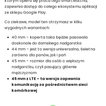
którym opiera się praca tego smartwatcha,
zapewnia dostęp do całego ekosystemu aplikacji
ze sklepu Google Play.
Co ciekawe, model ten otrzymasz w kilku
wygodnych wariantach:
40 mm – koperta taka będzie pasowała
doskonale do damskiego nadgarstka
44 mm – jest to wersja uniwersalna, świetna
zarówno dla panów, jak i pań
45 mm – rozmiar dla osób o większym
nadgarstku, czyli pasujący głównie
mężczyznom
45 mm z LTE – ta wersja zapewnia
komunikację za pośrednictwem sieci
komórkowej