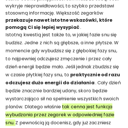
wykryje nieprawidłowości, to szybko przedstawi
stosowną informację. Większość zegarków
przekazuje nawet istotne wskazówki, które
pomogą Ci się lepiej wysypiać
.
Istotną kwestią jest także to, w jakiej fazie snu się
budzisz. Jedne z nich są głębsze, a inne płytsze. W
momencie gdy wybudzisz się z głębokiej fazy snu,
to najpewniej odczujesz zmęczenie i przez cały
dzień energii będzie mało. Jeśli jednak zbudzisz się
w czasie płytkiej fazy snu, to
praktycznie od razu
odczujesz dużo energii do działania
. Cały dzień
będzie znacznie bardziej udany, skoro będzie
wystarczająco sił na spełnienie wszystkich swoich
planów. Dlatego właśnie
tak cenna jest funkcja
wybudzania przez zegarek w odpowiedniej fazie
snu.
Z pewnością ją docenisz, gdy już zaczniesz