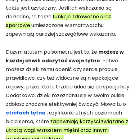
także jest użyteczny. Jeśli ich wskazania są
dokładne, to także
funkcje zdrowotne oraz
sportowe
umieszczone w smartwatchu
zapewniają bardziej szczegółowe wskazania.
Dużym atutem pulsometru jest to, że
możesz w
każdej chwili odczytać swoje tętno
. Łatwo
możesz dzięki temu ocenić czy serce pracuje
prawidłowo, czy też widoczne są niepokojące
objawy, przez które trzeba udać się do specjalisty.
Dodatkowo, dzięki rozeznaniu się w swoim pulsie
zdołasz znacznie efektywniej ćwiczyć. Mowa tu o
strefach tętna
, czyli konkretnych poziomach
bicia serca, które
zapewniają korzyści związane z
utratą wagi, wzrostem mięśni oraz innymi
pozytywnymi efektami.