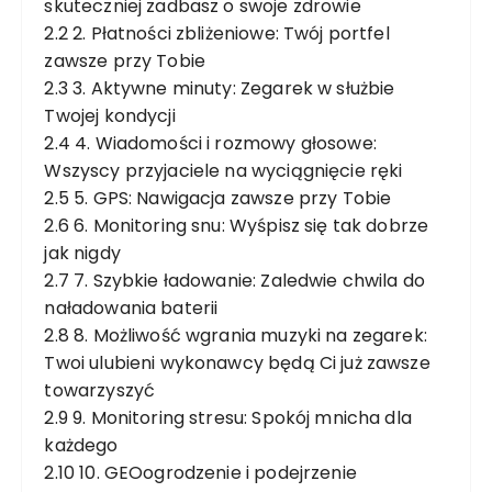
skuteczniej zadbasz o swoje zdrowie
2.2
2. Płatności zbliżeniowe: Twój portfel
zawsze przy Tobie
2.3
3. Aktywne minuty: Zegarek w służbie
Twojej kondycji
2.4
4. Wiadomości i rozmowy głosowe:
Wszyscy przyjaciele na wyciągnięcie ręki
2.5
5. GPS: Nawigacja zawsze przy Tobie
2.6
6. Monitoring snu: Wyśpisz się tak dobrze
jak nigdy
2.7
7. Szybkie ładowanie: Zaledwie chwila do
naładowania baterii
2.8
8. Możliwość wgrania muzyki na zegarek:
Twoi ulubieni wykonawcy będą Ci już zawsze
towarzyszyć
2.9
9. Monitoring stresu: Spokój mnicha dla
każdego
2.10
10. GEOogrodzenie i podejrzenie