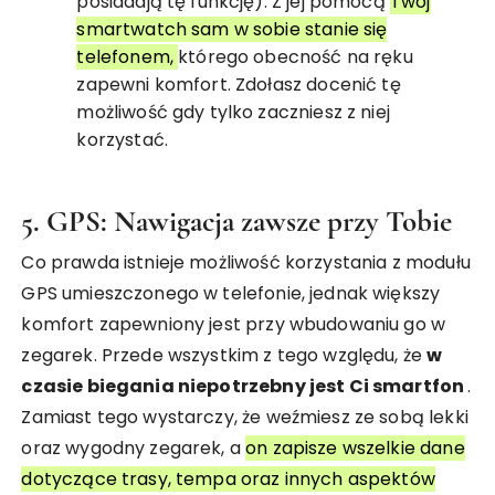
posiadają tę funkcję). Z jej pomocą
Twój
smartwatch sam w sobie stanie się
telefonem,
którego obecność na ręku
zapewni komfort. Zdołasz docenić tę
możliwość gdy tylko zaczniesz z niej
korzystać.
5. GPS: Nawigacja zawsze przy Tobie
Co prawda istnieje możliwość korzystania z modułu
GPS umieszczonego w telefonie, jednak większy
komfort zapewniony jest przy wbudowaniu go w
zegarek. Przede wszystkim z tego względu, że
w
czasie biegania niepotrzebny jest Ci smartfon
.
Zamiast tego wystarczy, że weźmiesz ze sobą lekki
oraz wygodny zegarek, a
on zapisze wszelkie dane
dotyczące trasy, tempa oraz innych aspektów