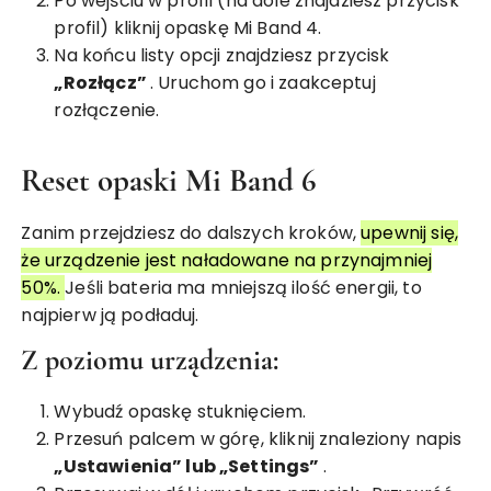
Po wejściu w profil (na dole znajdziesz przycisk
profil) kliknij opaskę Mi Band 4.
Na końcu listy opcji znajdziesz przycisk
„Rozłącz”
. Uruchom go i zaakceptuj
rozłączenie.
Reset opaski Mi Band 6
Zanim przejdziesz do dalszych kroków,
upewnij się,
że urządzenie jest naładowane na przynajmniej
50%.
Jeśli bateria ma mniejszą ilość energii, to
najpierw ją podładuj.
Z poziomu urządzenia:
Wybudź opaskę stuknięciem.
Przesuń palcem w górę, kliknij znaleziony napis
„Ustawienia” lub „Settings”
.