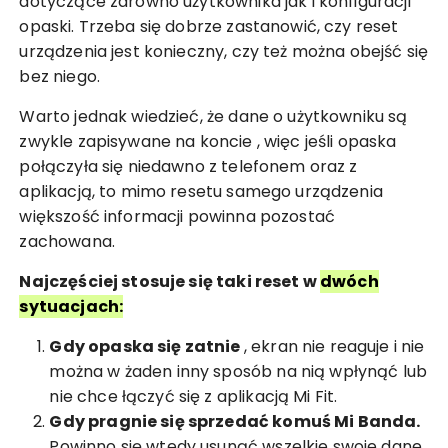
dotyczące zarówno użytkownika jak i konfiguracji
opaski. Trzeba się dobrze zastanowić, czy reset
urządzenia jest konieczny, czy też można obejść się
bez niego.
Warto jednak wiedzieć, że dane o użytkowniku są
zwykle zapisywane na koncie
, więc jeśli opaska
połączyła się niedawno z telefonem oraz z
aplikacją, to mimo resetu samego urządzenia
większość informacji powinna pozostać
zachowana.
Najczęściej stosuje się taki reset w
dwóch
sytuacjach:
Gdy opaska się zatnie
, ekran nie reaguje i nie
można w żaden inny sposób na nią wpłynąć lub
nie chce łączyć się z aplikacją Mi Fit.
Gdy pragnie się sprzedać komuś Mi Banda.
Powinno się wtedy usunąć wszelkie swoje dane