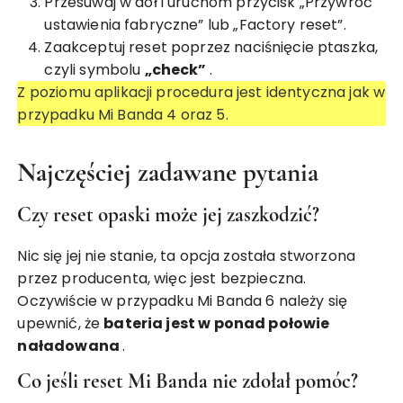
Przesuwaj w dół i uruchom przycisk „Przywróć
ustawienia fabryczne” lub „Factory reset”.
Zaakceptuj reset poprzez naciśnięcie ptaszka,
czyli symbolu
„check”
.
Z poziomu aplikacji procedura jest identyczna jak w
przypadku Mi Banda 4 oraz 5.
Najczęściej zadawane pytania
Czy reset opaski może jej zaszkodzić?
Nic się jej nie stanie, ta opcja została stworzona
przez producenta, więc jest bezpieczna.
Oczywiście w przypadku Mi Banda 6 należy się
upewnić, że
bateria jest w ponad połowie
naładowana
.
Co jeśli reset Mi Banda nie zdołał pomóc?