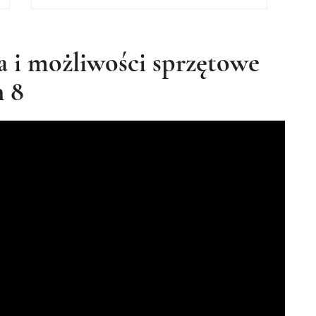
a i możliwości sprzętowe
 8