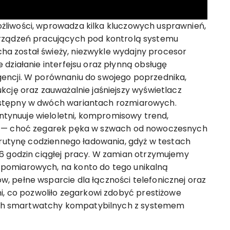
liwości, wprowadza kilka kluczowych usprawnień,
urządzeń pracujących pod kontrolą systemu
a został świeży, niezwykle wydajny procesor
działanie interfejsu oraz płynną obsługę
encji. W porównaniu do swojego poprzednika,
cję oraz zauważalnie jaśniejszy wyświetlacz
stępny w dwóch wariantach rozmiarowych.
ynuuje wieloletni, kompromisowy trend,
u — choć zegarek pęka w szwach od nowoczesnych
a rutynę codziennego ładowania, gdyż w testach
6 godzin ciągłej pracy. W zamian otrzymujemy
pomiarowych, na konto do tego unikalną
 pełne wsparcie dla łączności telefonicznej oraz
i, co pozwoliło zegarkowi zdobyć prestiżowe
szych smartwatchy kompatybilnych z systemem