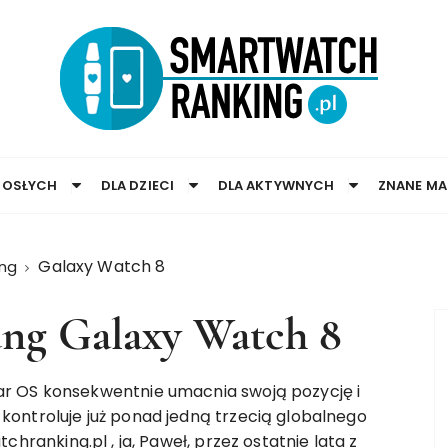
ROSŁYCH
DLA DZIECI
DLA AKTYWNYCH
ZNANE MA
Galaxy Watch 8
ng
ng Galaxy Watch 8
r OS konsekwentnie umacnia swoją pozycję i
ontroluje już ponad jedną trzecią globalnego
tchranking.pl
, ja, Paweł, przez ostatnie lata z