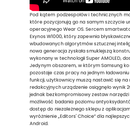
Pod kątem podzespołów i technicznych moż
które pozycjonują go na samym szczycie 
operacyjnego Wear OS. Sercem smartwatch
Exynos W1000, który zapewnia błyskawiczne 
wbudowanych algorytmów sztucznej intelig
nowa generacja zyskała smuklejszą konstruk
wykonany w technologii Super AMOLED, do
Jedynym obszarem, w którym Samsung kont
pozostaje czas pracy na jednym ładowani
funkcji, użytkownicy muszą nastawić się n
redakcyjnych urządzenie osiągnęło wynik 2
jednak bezkompromisowy zestaw narzędzi 
możliwość badania poziomu antyoksydantów,
dostęp do niezależnego sklepu z aplikacjam
wyróżnienie „Editors' Choice” dla najlep
Android.